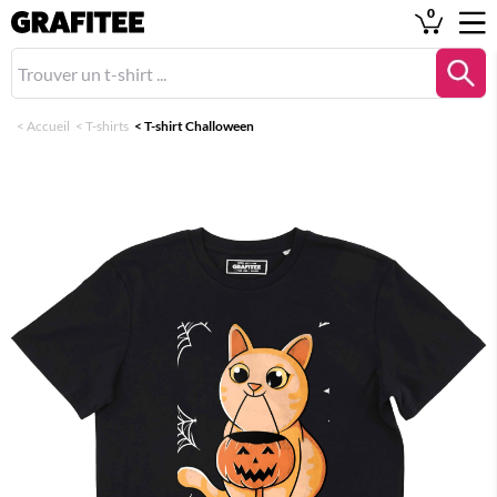
0
<
Accueil
<
T-shirts
<
T-shirt Challoween