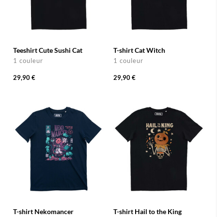
Teeshirt Cute Sushi Cat
T-shirt Cat Witch
1 couleur
1 couleur
29,90 €
29,90 €
T-shirt Nekomancer
T-shirt Hail to the King