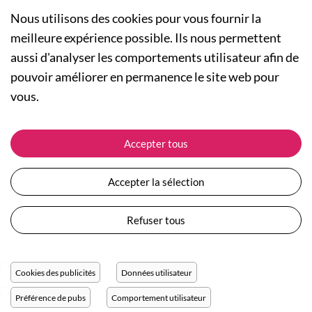
Nous utilisons des cookies pour vous fournir la
meilleure expérience possible. Ils nous permettent
aussi d'analyser les comportements utilisateur afin de
A PROPOS
pouvoir améliorer en permanence le site web pour
Qui sommes-nous ?
NOS RUBRIQUES
vous.
Actualités
Collection Homme
Nos engagements
ASSISTANCE
Collection Femme
Accepter tous
Carte cadeau
Suivre ma commande
Collection Enfants
Plan du site
Expédition et livraison
Les Totebags
Accepter la sélection
Devenir revendeur
Retour et remboursement
Nos différents thèmes
Moyens de paiement
Refuser tous
Conditions générales de vente
Questions / Réponses
Mentions légales
Nous contacter
Protection des données personnelles
Cookies des publicités
Données utilisateur
Réglage des cookies
Préférence de pubs
Comportement utilisateur