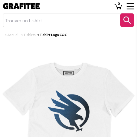
0
<
Accueil
<
T-shirts
<
T-shirt Logo C&C