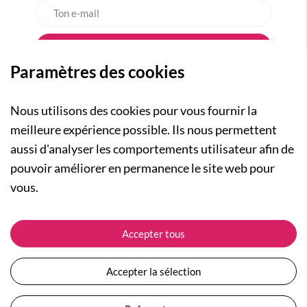
Paramètres des cookies
Nous utilisons des cookies pour vous fournir la
meilleure expérience possible. Ils nous permettent
aussi d'analyser les comportements utilisateur afin de
A PROPOS
pouvoir améliorer en permanence le site web pour
Qui sommes-nous ?
NOS RUBRIQUES
vous.
Actualités
Collection Homme
Nos engagements
ASSISTANCE
Collection Femme
Accepter tous
Carte cadeau
Suivre ma commande
Collection Enfants
Plan du site
Expédition et livraison
Les Totebags
Accepter la sélection
Devenir revendeur
Retour et remboursement
Nos différents thèmes
Moyens de paiement