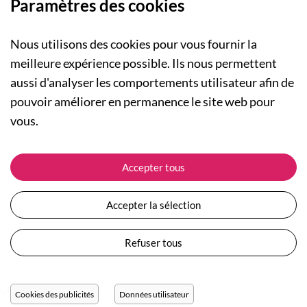
Paramètres des cookies
Nous utilisons des cookies pour vous fournir la
meilleure expérience possible. Ils nous permettent
aussi d'analyser les comportements utilisateur afin de
A PROPOS
pouvoir améliorer en permanence le site web pour
Qui sommes-nous ?
NOS RUBRIQUES
vous.
Actualités
Collection Homme
Nos engagements
ASSISTANCE
Collection Femme
Accepter tous
Carte cadeau
Suivre ma commande
Collection Enfants
Plan du site
Expédition et livraison
Les Totebags
Accepter la sélection
Devenir revendeur
Retour et remboursement
Nos différents thèmes
Moyens de paiement
Refuser tous
Conditions générales de vente
Questions / Réponses
Mentions légales
Nous contacter
Protection des données personnelles
Cookies des publicités
Données utilisateur
Réglage des cookies