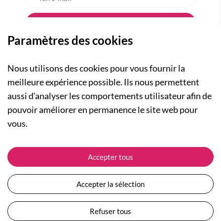
Paramètres des cookies
Nous utilisons des cookies pour vous fournir la
meilleure expérience possible. Ils nous permettent
aussi d'analyser les comportements utilisateur afin de
A PROPOS
pouvoir améliorer en permanence le site web pour
Qui sommes-nous ?
NOS RUBRIQUES
vous.
Actualités
Collection Homme
Nos engagements
ASSISTANCE
Collection Femme
Accepter tous
Carte cadeau
Suivre ma commande
Collection Enfants
Plan du site
Expédition et livraison
Les Totebags
Accepter la sélection
Devenir revendeur
Retour et remboursement
Nos différents thèmes
Moyens de paiement
Refuser tous
Conditions générales de vente
Questions / Réponses