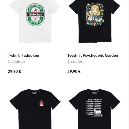
T-shirt Hadouken
Teeshirt Psychedelic Garden
1 couleur
1 couleur
29,90 €
29,90 €