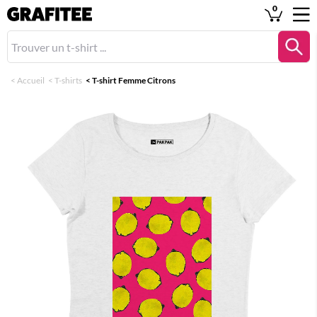
0
<
Accueil
<
T-shirts
<
T-shirt Femme Citrons