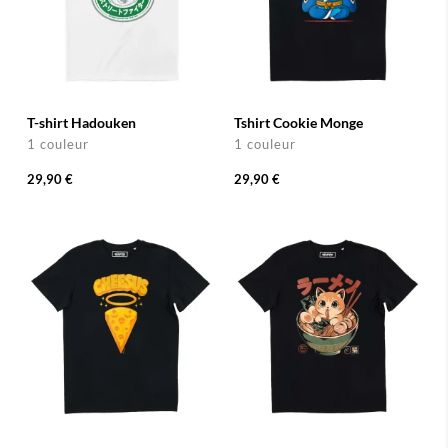
T-shirt Hadouken
Tshirt Cookie Monge
1 couleur
1 couleur
29,90 €
29,90 €