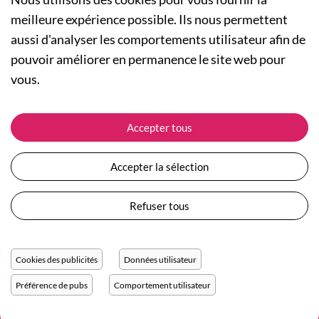
meilleure expérience possible. Ils nous permettent
aussi d'analyser les comportements utilisateur afin de
A PROPOS
pouvoir améliorer en permanence le site web pour
Qui sommes-nous ?
NOS RUBRIQUES
vous.
Actualités
Collection Homme
Nos engagements
ASSISTANCE
Collection Femme
Accepter tous
Carte cadeau
Suivre ma commande
Collection Enfants
Plan du site
Expédition et livraison
Les Totebags
Accepter la sélection
Devenir revendeur
Retour et remboursement
Nos différents thèmes
Moyens de paiement
Refuser tous
Conditions générales de vente
Questions / Réponses
Mentions légales
Nous contacter
Protection des données personnelles
Cookies des publicités
Données utilisateur
Réglage des cookies
Préférence de pubs
Comportement utilisateur