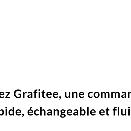
ez Grafitee,
une comma
pide,
échangeable et flu