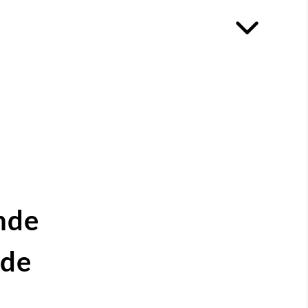
nde
ide