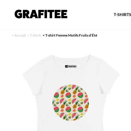
T-SHIRT
<
Accueil
<
T-shirts
<
T-shirt Femme Motifs Fruits d'Été