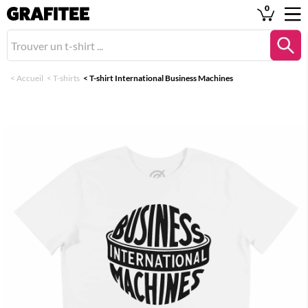
0
<
Accueil
<
T-shirts
<
T-shirt International Business Machines