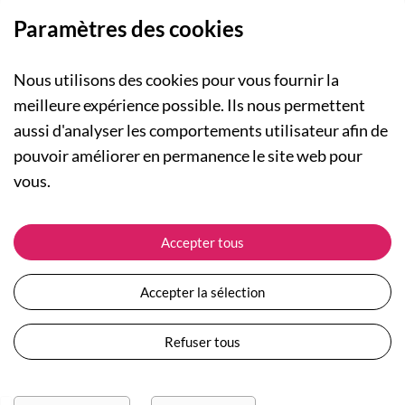
Paramètres des cookies
Nous utilisons des cookies pour vous fournir la
meilleure expérience possible. Ils nous permettent
aussi d'analyser les comportements utilisateur afin de
A PROPOS
pouvoir améliorer en permanence le site web pour
Qui sommes-nous ?
NOS RUBRIQUES
vous.
Actualités
Collection Homme
Nos engagements
ASSISTANCE
Collection Femme
Accepter tous
Carte cadeau
Suivre ma commande
Collection Enfants
Plan du site
Expédition et livraison
Les Totebags
Accepter la sélection
Devenir revendeur
Retour et remboursement
Nos différents thèmes
Moyens de paiement
Refuser tous
Conditions générales de vente
Questions / Réponses
Mentions légales
Nous contacter
Protection des données personnelles