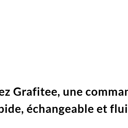
ez Grafitee,
une comma
pide,
échangeable et flu