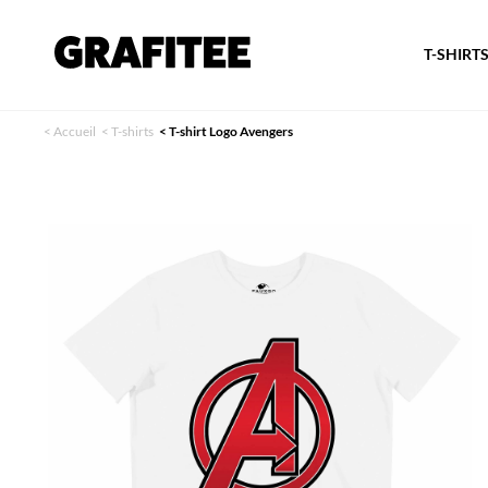
T-SHIRT
<
Accueil
<
T-shirts
<
T-shirt Logo Avengers