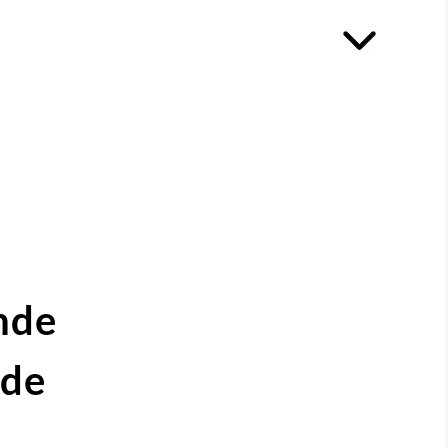
nde
ide