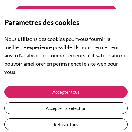
Paramètres des cookies
Nous utilisons des cookies pour vous fournir la
meilleure expérience possible. Ils nous permettent
aussi d'analyser les comportements utilisateur afin de
A PROPOS
pouvoir améliorer en permanence le site web pour
Qui sommes-nous ?
NOS RUBRIQUES
vous.
Actualités
Collection Homme
Nos engagements
ASSISTANCE
Collection Femme
Accepter tous
Carte cadeau
Suivre ma commande
Collection Enfants
Plan du site
Expédition et livraison
Les Totebags
Accepter la sélection
Devenir revendeur
Retour et remboursement
Nos différents thèmes
Moyens de paiement
Refuser tous
Conditions générales de vente
Questions / Réponses