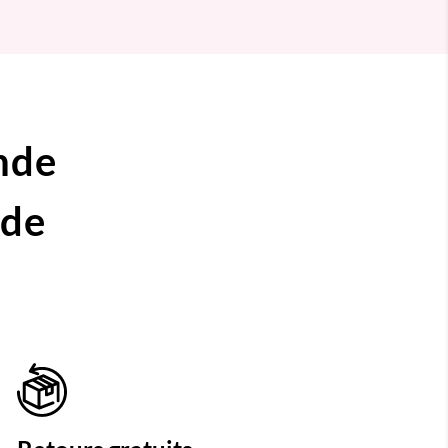
nde
ide