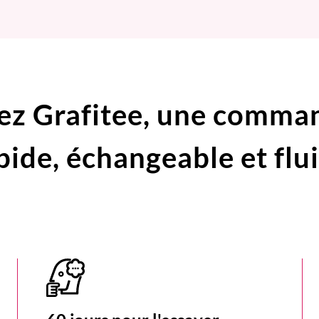
ez Grafitee,
une comma
pide,
échangeable et flu