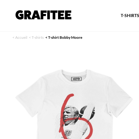
T-SHIRT
<
Accueil
<
T-shirts
<
T-shirt Bobby Moore