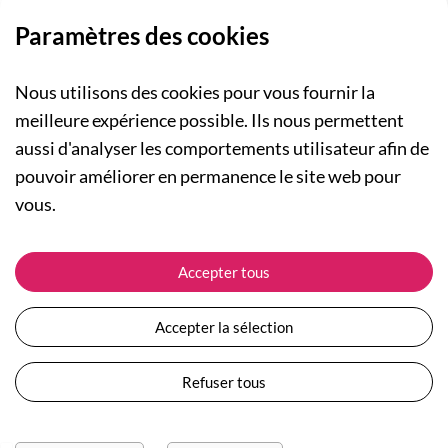
Paramètres des cookies
Nous utilisons des cookies pour vous fournir la
meilleure expérience possible. Ils nous permettent
aussi d'analyser les comportements utilisateur afin de
A PROPOS
pouvoir améliorer en permanence le site web pour
Qui sommes-nous ?
NOS RUBRIQUES
vous.
Actualités
Collection Homme
Nos engagements
ASSISTANCE
Collection Femme
Accepter tous
Carte cadeau
Suivre ma commande
Collection Enfants
Plan du site
Expédition et livraison
Les Totebags
Accepter la sélection
Devenir revendeur
Retour et remboursement
Nos différents thèmes
Moyens de paiement
Refuser tous
Conditions générales de vente
Questions / Réponses
Mentions légales
Nous contacter
Protection des données personnelles