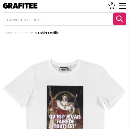
0
<
Accueil
<
T-shirts
<
T-shirt Oseille