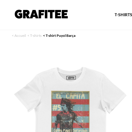
T-SHIRT
<
Accueil
<
T-shirts
<
T-shirt Puyol Barça