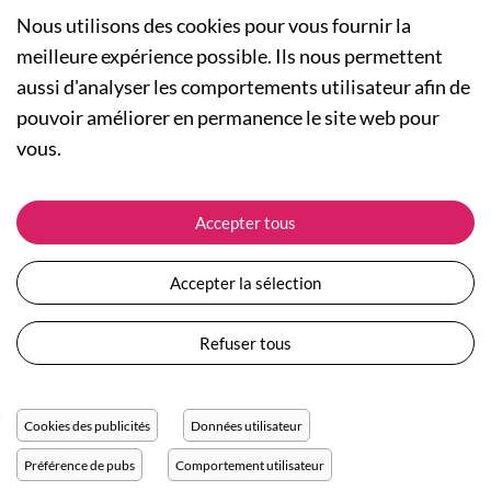
Nous utilisons des cookies pour vous fournir la
meilleure expérience possible. Ils nous permettent
aussi d'analyser les comportements utilisateur afin de
A PROPOS
pouvoir améliorer en permanence le site web pour
Qui sommes-nous ?
NOS RUBRIQUES
vous.
Actualités
Collection Homme
Nos engagements
ASSISTANCE
Collection Femme
Accepter tous
Carte cadeau
Suivre ma commande
Collection Enfants
Plan du site
Expédition et livraison
Les Totebags
Accepter la sélection
Devenir revendeur
Retour et remboursement
Nos différents thèmes
Moyens de paiement
Refuser tous
Conditions générales de vente
Questions / Réponses
Mentions légales
Nous contacter
Protection des données personnelles
Cookies des publicités
Données utilisateur
Réglage des cookies
Préférence de pubs
Comportement utilisateur