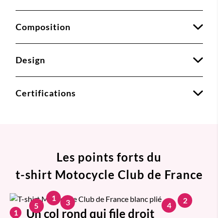
Composition
Design
Certifications
Les points forts du
t-shirt Motocycle Club de France
1
2
3
4
5
Un col rond qui file droit
1