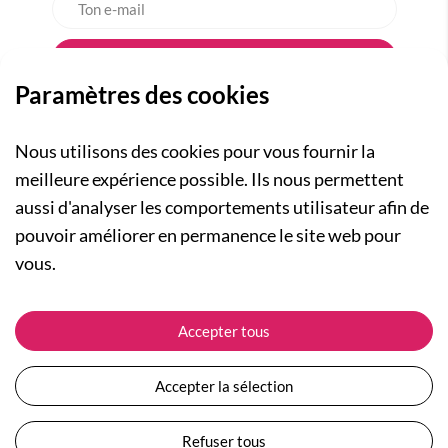
Paramètres des cookies
Nous utilisons des cookies pour vous fournir la
meilleure expérience possible. Ils nous permettent
aussi d'analyser les comportements utilisateur afin de
A PROPOS
pouvoir améliorer en permanence le site web pour
Qui sommes-nous ?
NOS RUBRIQUES
vous.
Actualités
Collection Homme
Nos engagements
ASSISTANCE
Collection Femme
Accepter tous
Carte cadeau
Suivre ma commande
Collection Enfants
Plan du site
Expédition et livraison
Les Totebags
Accepter la sélection
Devenir revendeur
Retour et remboursement
Nos différents thèmes
Moyens de paiement
Refuser tous
Conditions générales de vente