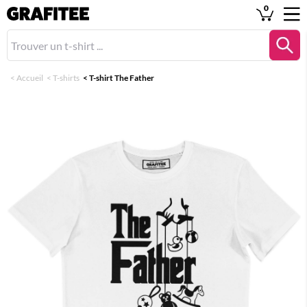
0
<
Accueil
<
T-shirts
<
T-shirt The Father