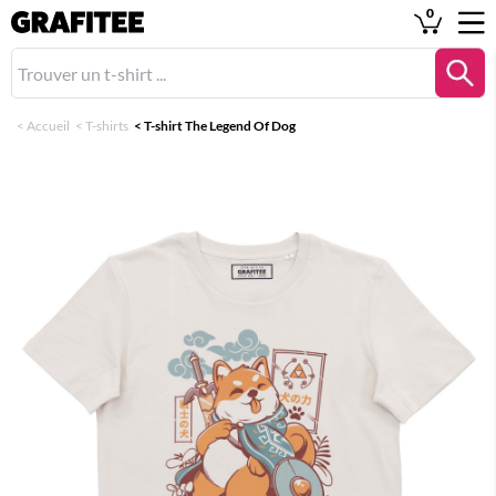
0
<
Accueil
<
T-shirts
<
T-shirt The Legend Of Dog