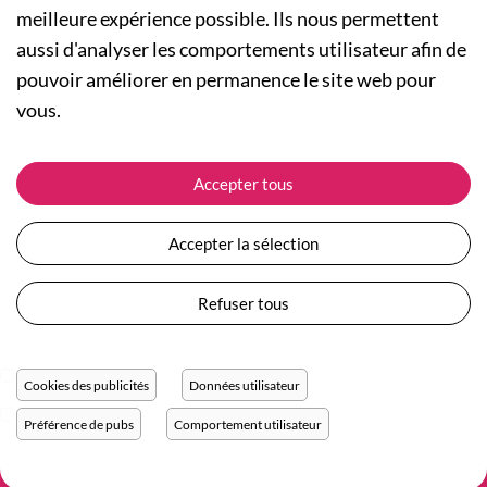
meilleure expérience possible. Ils nous permettent
aussi d'analyser les comportements utilisateur afin de
A PROPOS
pouvoir améliorer en permanence le site web pour
Qui sommes-nous ?
NOS RUBRIQUES
vous.
Actualités
Collection Homme
Nos engagements
ASSISTANCE
Collection Femme
Accepter tous
Carte cadeau
Suivre ma commande
Collection Enfants
Plan du site
Expédition et livraison
Les Totebags
Accepter la sélection
Devenir revendeur
Retour et remboursement
Nos différents thèmes
Moyens de paiement
Refuser tous
Conditions générales de vente
Questions / Réponses
Mentions légales
Nous contacter
Protection des données personnelles
Cookies des publicités
Données utilisateur
Réglage des cookies
Préférence de pubs
Comportement utilisateur