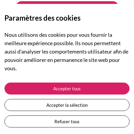
Paramètres des cookies
Nous utilisons des cookies pour vous fournir la
meilleure expérience possible. Ils nous permettent
aussi d'analyser les comportements utilisateur afin de
A PROPOS
pouvoir améliorer en permanence le site web pour
Qui sommes-nous ?
NOS RUBRIQUES
vous.
Actualités
Collection Homme
Nos engagements
ASSISTANCE
Collection Femme
Accepter tous
Carte cadeau
Suivre ma commande
Collection Enfants
Plan du site
Expédition et livraison
Les Totebags
Accepter la sélection
Devenir revendeur
Retour et remboursement
Nos différents thèmes
Moyens de paiement
Refuser tous
Conditions générales de vente
Questions / Réponses
Mentions légales