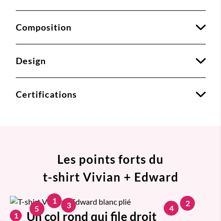
Composition
Design
Certifications
Les points forts du
t-shirt Vivian + Edward
1
2
3
4
5
Un col rond qui file droit
1