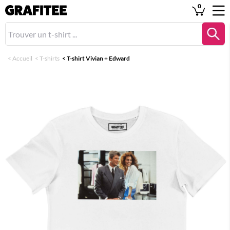
0
<
Accueil
<
T-shirts
<
T-shirt Vivian + Edward