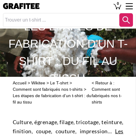
0
LES ÉTAPES DE
FABRICATION D’UN T-
SHIRT : DU FIL AU
TISSU
Accueil
>
Wikitee
>
Le T-shirt
>
<
Retour à :
Comment sont fabriqués nos t-shirts
>
Comment sont
Les étapes de fabrication d’un t-shirt : du
fabriqués nos t-
fil au tissu
shirts
Culture, égrenage, filage, tricotage, teinture,
finition, coupe, couture, impression…
Les