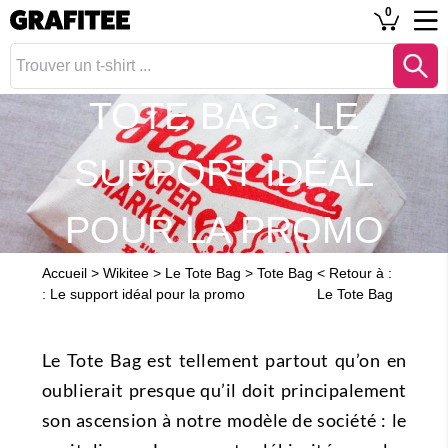
0
TOTE BAG : LE
SUPPORT IDÉAL
POUR LA PROMO
Accueil
>
Wikitee
>
Le Tote Bag
>
Tote Bag
<
Retour à :
: Le support idéal pour la promo
Le Tote Bag
Le Tote Bag est tellement partout qu’on en
oublierait presque qu’il doit principalement
son ascension à notre modèle de société : le