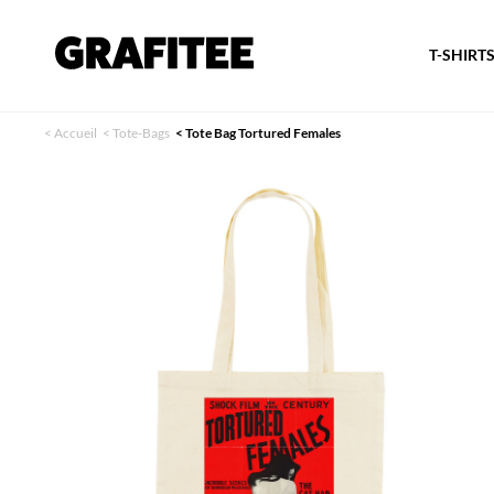
T-SHIRT
<
Accueil
<
Tote-Bags
<
Tote Bag Tortured Females