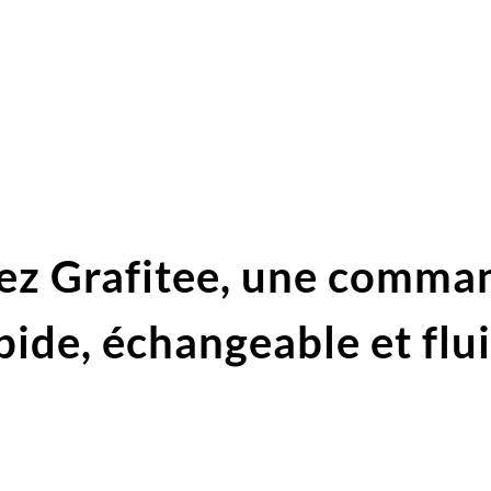
ez Grafitee,
une comma
pide,
échangeable et flu