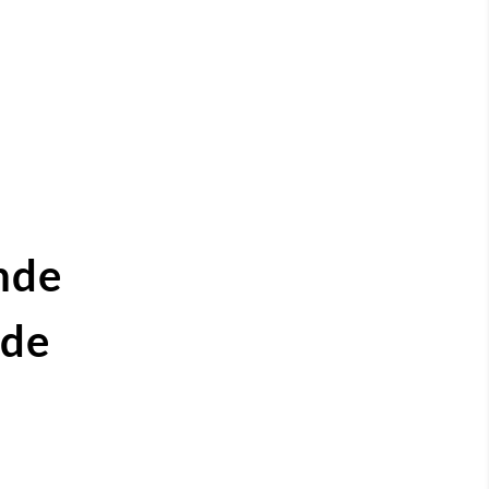
nde
ide