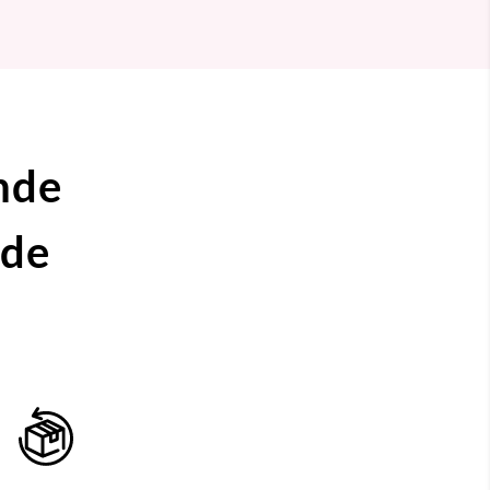
nde
ide