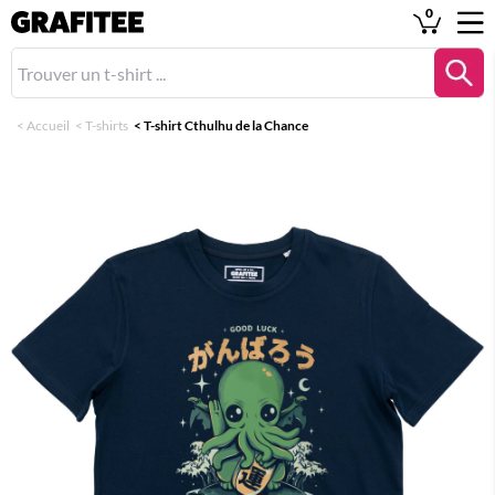
0
<
Accueil
<
T-shirts
<
T-shirt Cthulhu de la Chance