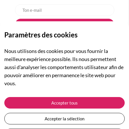
Paramètres des cookies
Nous utilisons des cookies pour vous fournir la
meilleure expérience possible. Ils nous permettent
aussi d'analyser les comportements utilisateur afin de
A PROPOS
pouvoir améliorer en permanence le site web pour
Qui sommes-nous ?
NOS RUBRIQUES
vous.
Actualités
Collection Homme
Nos engagements
ASSISTANCE
Collection Femme
Accepter tous
Carte cadeau
Suivre ma commande
Collection Enfants
Plan du site
Expédition et livraison
Les Totebags
Accepter la sélection
Devenir revendeur
Retour et remboursement
Nos différents thèmes