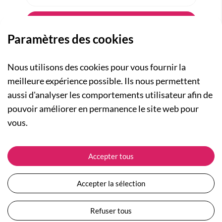
Paramètres des cookies
Nous utilisons des cookies pour vous fournir la
meilleure expérience possible. Ils nous permettent
aussi d'analyser les comportements utilisateur afin de
A PROPOS
pouvoir améliorer en permanence le site web pour
Qui sommes-nous ?
NOS RUBRIQUES
vous.
Actualités
Collection Homme
Nos engagements
ASSISTANCE
Collection Femme
Accepter tous
Carte cadeau
Suivre ma commande
Collection Enfants
Plan du site
Expédition et livraison
Les Totebags
Accepter la sélection
Devenir revendeur
Retour et remboursement
Nos différents thèmes
Moyens de paiement
Refuser tous
Conditions générales de vente
Questions / Réponses