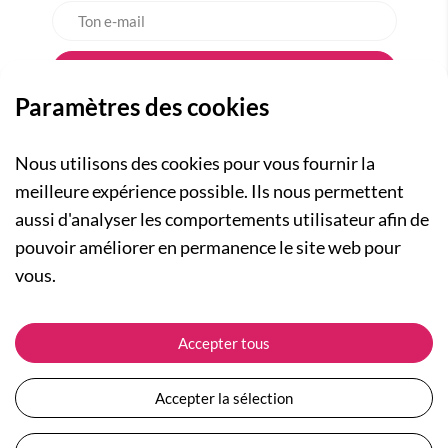
Paramètres des cookies
Nous utilisons des cookies pour vous fournir la
meilleure expérience possible. Ils nous permettent
aussi d'analyser les comportements utilisateur afin de
A PROPOS
pouvoir améliorer en permanence le site web pour
Qui sommes-nous ?
NOS RUBRIQUES
vous.
Actualités
Collection Homme
Nos engagements
ASSISTANCE
Collection Femme
Accepter tous
Carte cadeau
Suivre ma commande
Collection Enfants
Plan du site
Expédition et livraison
Les Totebags
Accepter la sélection
Devenir revendeur
Retour et remboursement
Nos différents thèmes
Moyens de paiement