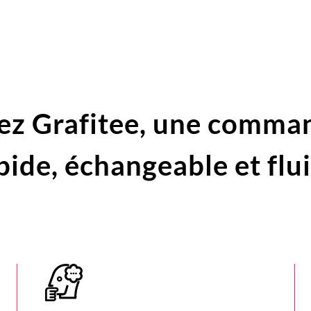
ez Grafitee,
une comma
pide,
échangeable et flu