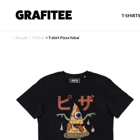
T-SHIRT
<
Accueil
<
T-shirts
<
T-shirt Pizza Yokai