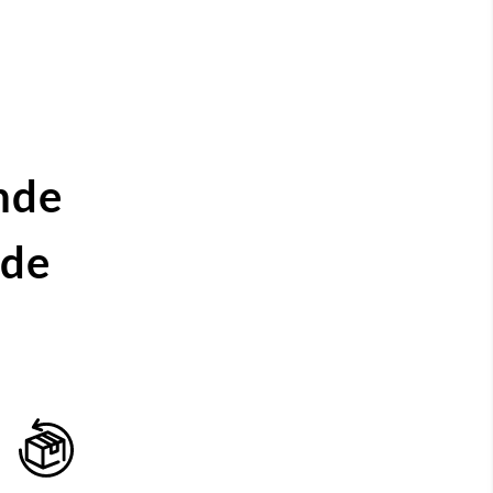
nde
ide