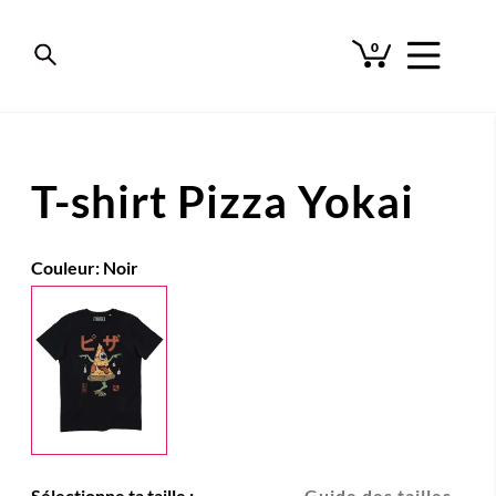
0
T-shirt Pizza Yokai
Couleur:
Noir
Sélectionne ta taille :
Guide des tailles