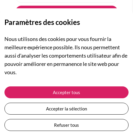
Paramètres des cookies
Nous utilisons des cookies pour vous fournir la
meilleure expérience possible. Ils nous permettent
aussi d'analyser les comportements utilisateur afin de
A PROPOS
pouvoir améliorer en permanence le site web pour
Qui sommes-nous ?
NOS RUBRIQUES
vous.
Actualités
Collection Homme
Nos engagements
ASSISTANCE
Collection Femme
Accepter tous
Carte cadeau
Suivre ma commande
Collection Enfants
Plan du site
Expédition et livraison
Les Totebags
Accepter la sélection
Devenir revendeur
Retour et remboursement
Nos différents thèmes
Moyens de paiement
Refuser tous
Conditions générales de vente
Questions / Réponses