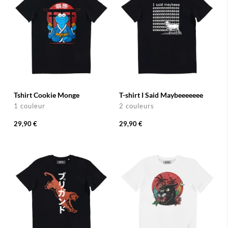
Tshirt Cookie Monge
T-shirt I Said Maybeeeeeee
1 couleur
2 couleurs
29,90 €
29,90 €