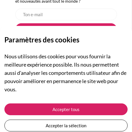
et nouveautés avant tout le monde ?
Paramètres des cookies
Nous utilisons des cookies pour vous fournir la
meilleure expérience possible. Ils nous permettent
aussi d'analyser les comportements utilisateur afin de
A PROPOS
pouvoir améliorer en permanence le site web pour
Qui sommes-nous ?
NOS RUBRIQUES
vous.
Actualités
Collection Homme
Nos engagements
ASSISTANCE
Collection Femme
Accepter tous
Carte cadeau
Suivre ma commande
Collection Enfants
Plan du site
Expédition et livraison
Les Totebags
Accepter la sélection
Devenir revendeur
Retour et remboursement