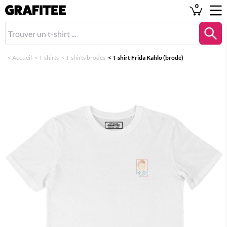
0
<
Accueil
<
T-shirts
<
T-shirts brodés
<
T-shirt Frida Kahlo (brodé)