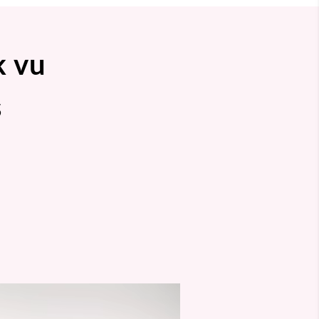
k vu
s