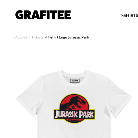
T-SHIRT
<
Accueil
<
T-shirts
<
T-shirt Logo Jurassic Park