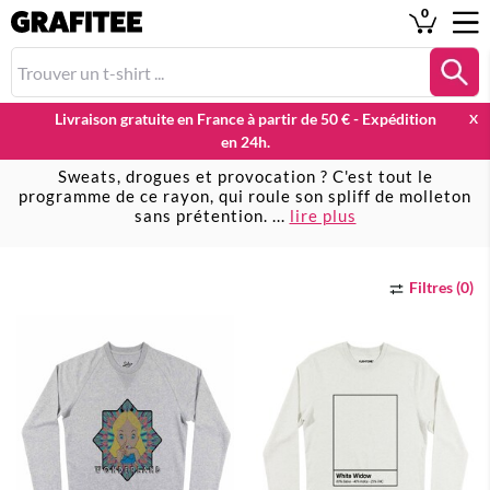
0
Livraison gratuite en France à partir de 50 € - Expédition
X
en 24h.
SWEATS CANNABIS & WEED
Sweats, drogues et provocation ? C'est tout le
programme de ce rayon, qui roule son spliff de molleton
sans prétention.
...
lire plus
Filtres (0)