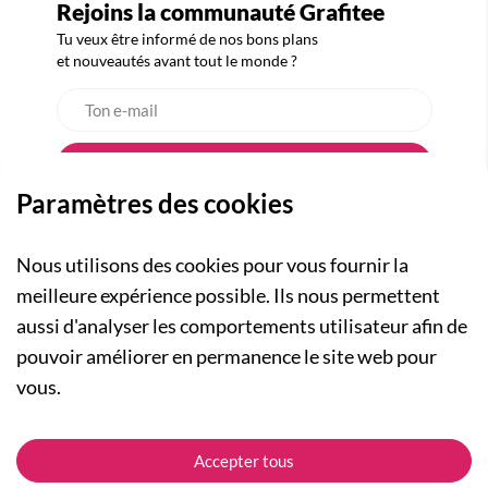
Rejoins la communauté Grafitee
Tu veux être informé de nos bons plans
et nouveautés avant tout le monde ?
Paramètres des cookies
Nous utilisons des cookies pour vous fournir la
meilleure expérience possible. Ils nous permettent
aussi d'analyser les comportements utilisateur afin de
A PROPOS
pouvoir améliorer en permanence le site web pour
Qui sommes-nous ?
NOS RUBRIQUES
vous.
Actualités
Collection Homme
Nos engagements
ASSISTANCE
Collection Femme
Accepter tous
Carte cadeau
Suivre ma commande
Collection Enfants