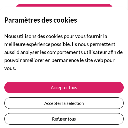
Paramètres des cookies
Nous utilisons des cookies pour vous fournir la
meilleure expérience possible. Ils nous permettent
aussi d'analyser les comportements utilisateur afin de
A PROPOS
pouvoir améliorer en permanence le site web pour
Qui sommes-nous ?
NOS RUBRIQUES
vous.
Actualités
Collection Homme
Nos engagements
ASSISTANCE
Collection Femme
Accepter tous
Carte cadeau
Suivre ma commande
Collection Enfants
Plan du site
Expédition et livraison
Les Totebags
Accepter la sélection
Devenir revendeur
Retour et remboursement
Nos différents thèmes
Moyens de paiement
Refuser tous
Conditions générales de vente
Questions / Réponses