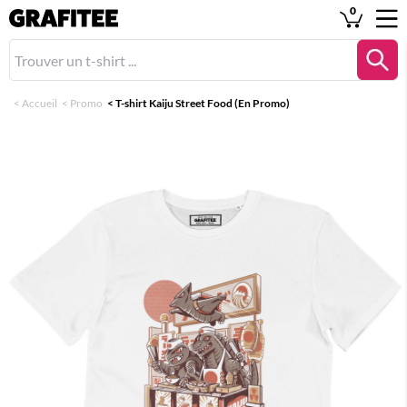
0
<
Accueil
<
Promo
<
T-shirt Kaiju Street Food (En Promo)