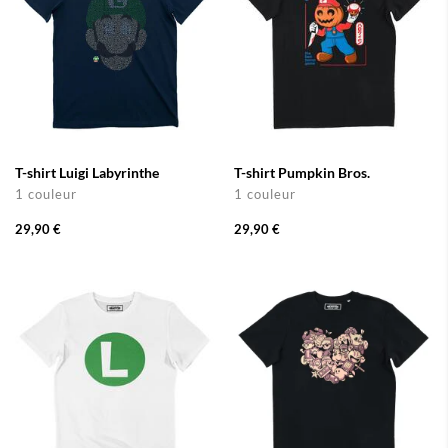
T-shirt Luigi Labyrinthe
T-shirt Pumpkin Bros.
1 couleur
1 couleur
29,90 €
29,90 €