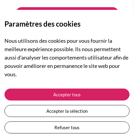
Paramètres des cookies
Nous utilisons des cookies pour vous fournir la
meilleure expérience possible. Ils nous permettent
aussi d'analyser les comportements utilisateur afin de
A PROPOS
pouvoir améliorer en permanence le site web pour
Qui sommes-nous ?
NOS RUBRIQUES
vous.
Actualités
Collection Homme
Nos engagements
ASSISTANCE
Collection Femme
Accepter tous
Carte cadeau
Suivre ma commande
Collection Enfants
Plan du site
Expédition et livraison
Les Totebags
Accepter la sélection
Devenir revendeur
Retour et remboursement
Nos différents thèmes
Moyens de paiement
Refuser tous
Conditions générales de vente
Questions / Réponses