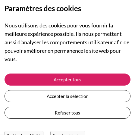
Paramètres des cookies
Nous utilisons des cookies pour vous fournir la
meilleure expérience possible. Ils nous permettent
aussi d'analyser les comportements utilisateur afin de
A PROPOS
pouvoir améliorer en permanence le site web pour
Qui sommes-nous ?
NOS RUBRIQUES
vous.
Actualités
Collection Homme
Nos engagements
ASSISTANCE
Collection Femme
Accepter tous
Carte cadeau
Suivre ma commande
Collection Enfants
Plan du site
Expédition et livraison
Les Totebags
Accepter la sélection
Devenir revendeur
Retour et remboursement
Nos différents thèmes
Moyens de paiement
Refuser tous
Conditions générales de vente
Questions / Réponses
Mentions légales
Nous contacter
Protection des données personnelles