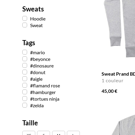
Sweats
Hoodie
Sweat
Tags
#mario
#beyonce
#dinosaure
#donut
Sweat Prand B
#aigle
1 couleur
#flamand rose
45,00 €
#hamburger
#tortues ninja
#zelda
Taille