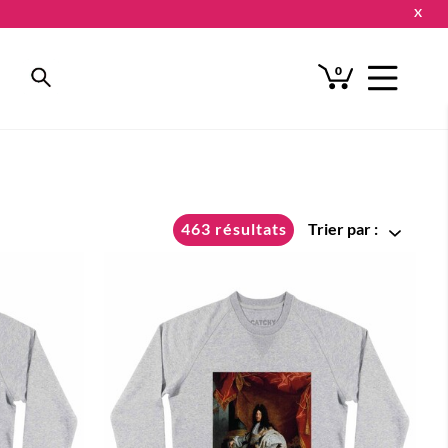
X
0
463 résultats
Trier par :