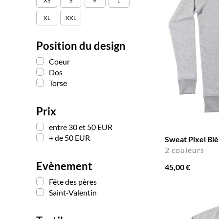
XS
S
M
L
XL
XXL
Position du design
Coeur
Dos
Torse
Prix
entre 30 et 50 EUR
+ de 50 EUR
Sweat Pixel Bi
2 couleurs
Evènement
45,00 €
Fête des pères
Saint-Valentin